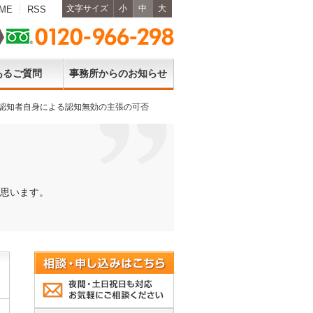
文字サイズ
小
中
大
ME
RSS
あるご質問
事務所からのお知らせ
～認知者自身による認知無効の主張の可否
思います。