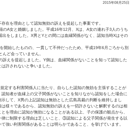
2015年08月25日
不存在を理由として認知無効の訴えを提起した事案です。
籍のA女と婚姻しました。平成16年12月、Xは、A女の連れ子3人のうち
届出をしました。X男とYとの間には血縁関係がなく、認知当時Xはその
同居を開始したものの、一貫して不仲だったため、平成19年6月ごろから別
とんど会っていません。
効の訴えを提起しました。Y側は、血縁関係がないことを知って認知した
とは許されないと争いました。
に規定する利害関係人に当たり、自らした認知の無効を主張することが
、認知者が血縁上の父子関係がないことを知りながら認知をした場合に
判示して、X男の上記認知は無効とした広島高裁の判断を維持しまし
情は様々であるから、認知無効の訴えを一切許さないと解釈するのは相
ことを理由に認知が無効になることがある以上、子の保護の観点から、
一律に制限する理由は乏しいこと、③認知による父子関係が発生する以
いて強い利害関係があることは明らかであること、を挙げています。