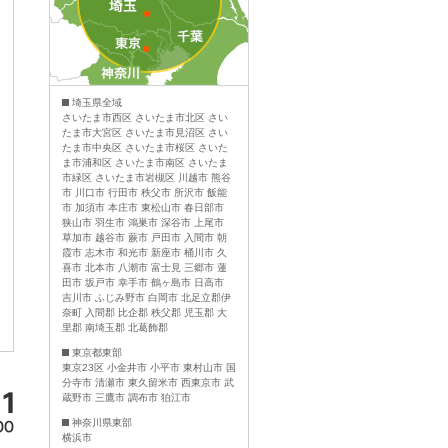
埼玉県全域
さいたま市西区 さいたま市北区 さい
たま市大宮区 さいたま市見沼区 さい
たま市中央区 さいたま市桜区 さいた
ま市浦和区 さいたま市南区 さいたま
市緑区 さいたま市岩槻区 川越市 熊谷
市 川口市 行田市 秩父市 所沢市 飯能
市 加須市 本庄市 東松山市 春日部市
狭山市 羽生市 鴻巣市 深谷市 上尾市
草加市 越谷市 蕨市 戸田市 入間市 朝
霞市 志木市 和光市 新座市 桶川市 久
喜市 北本市 八潮市 富士見 三郷市 蓮
田市 坂戸市 幸手市 鶴ヶ島市 日高市
吉川市 ふじみ野市 白岡市 北足立郡伊
奈町 入間郡 比企郡 秩父郡 児玉郡 大
里郡 南埼玉郡 北葛飾郡
東京都東部
東京23区 小金井市 小平市 東村山市 国
分寺市 清瀬市 東久留米市 西東京市 武
蔵野市 三鷹市 調布市 狛江市
神奈川県東部
横浜市