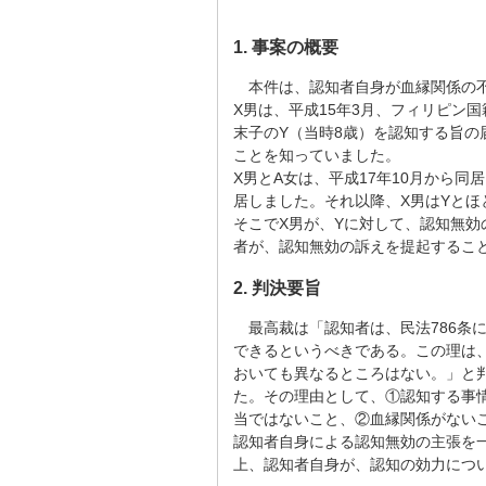
1. 事案の概要
本件は、認知者自身が血縁関係の
X男は、平成15年3月、フィリピン国
末子のY（当時8歳）を認知する旨の
ことを知っていました。
X男とA女は、平成17年10月から
居しました。それ以降、X男はYとほ
そこでX男が、Yに対して、認知無
者が、認知無効の訴えを提起するこ
2. 判決要旨
最高裁は「認知者は、民法786条
できるというべきである。この理は
おいても異なるところはない。」と
た。その理由として、①認知する事
当ではないこと、②血縁関係がない
認知者自身による認知無効の主張を
上、認知者自身が、認知の効力につ