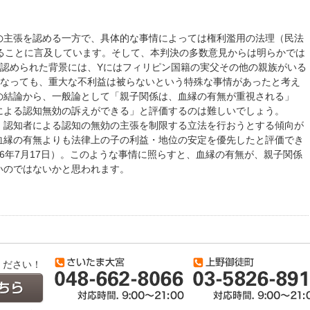
の主張を認める一方で、具体的な事情によっては権利濫用の法理（民法
あることに言及しています。そして、本判決の多数意見からは明らかでは
が認められた背景には、Yにはフィリピン国籍の実父その他の親族がいる
くなっても、重大な不利益は被らないという特殊な事情があったと考え
の結論から、一般論として「親子関係は、血縁の有無が重視される」
による認知無効の訴えができる」と評価するのは難しいでしょう。
、認知者による認知の無効の主張を制限する立法を行おうとする傾向が
血縁の有無よりも法律上の子の利益・地位の安定を優先したと評価でき
6年7月17日）。このような事情に照らすと、血縁の有無が、親子関係
いのではないかと思われます。
ください！